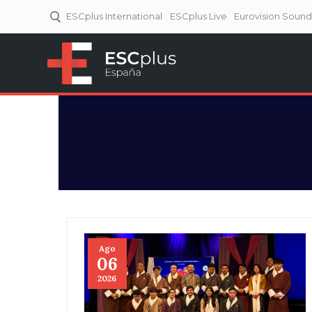
ESCplus International
ESCplus Live
Eurovision Soun
ESCplus España
Tu punto de referencia al
Eurovisión y NFs.
Ago
06
2026