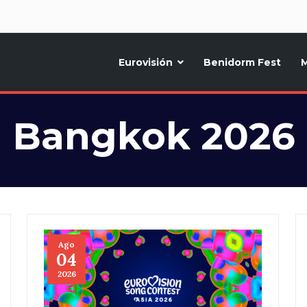
d
Eurovisión
Benidorm Fest
M
ternativo sobre la música y fiestas de toda Europa, Noticias diarias, op
Bangkok 2026
Ago
04
2026