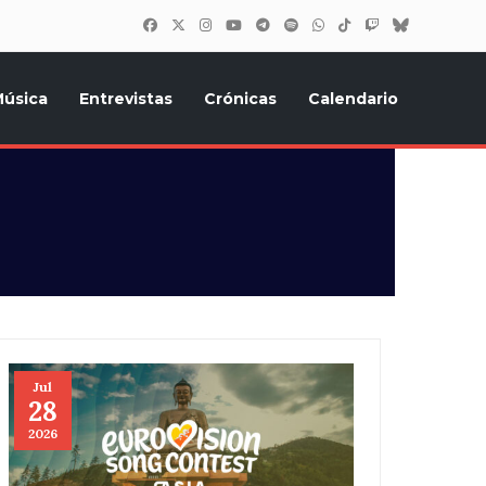
úsica
Entrevistas
Crónicas
Calendario
inión, Eurostars, y todo lo relacionado con el festival de
Jul
28
2026