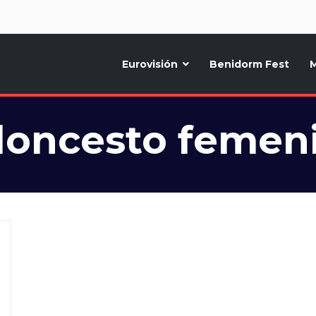
d
Eurovisión
Benidorm Fest
M
ternativo sobre la música y fiestas de toda Europa, Noticias diarias, op
loncesto femen