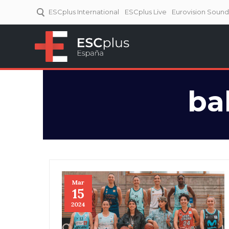
ESCplus International
ESCplus Live
Eurovision Soun
ESCplus España
Tu punto de referencia al
Eurovisión y NFs.
ba
Mar
15
2024