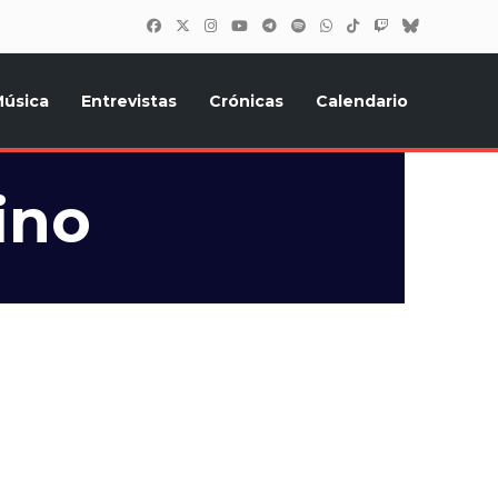
úsica
Entrevistas
Crónicas
Calendario
inión, Eurostars, y todo lo relacionado con el festival de
ino