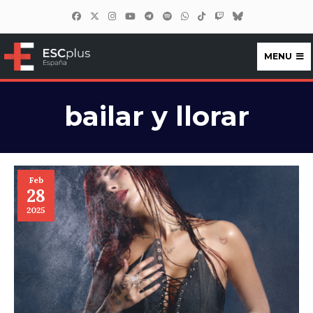
MENU
ESCplus España
bailar y llorar
Feb
28
2025