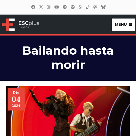
MENU
ESCplus España
Bailando hasta
morir
Dic
04
2024