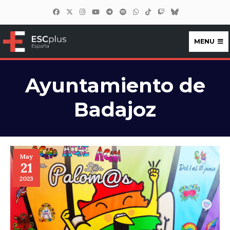
MENU
ESCplus España
Ayuntamiento de
Badajoz
May
21
2023