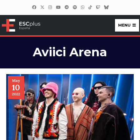
MENU
ESCplus España
Aviici Arena
May
10
2022