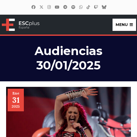
MENU
ESCplus España
Audiencias
30/01/2025
Ene
31
2025