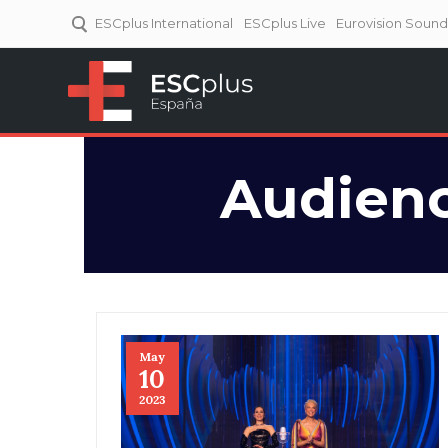
ESCplus International
ESCplus Live
Eurovision Soun
ESCplus España
Tu punto de referencia al
Eurovisión y NFs.
Audienc
May
10
2023