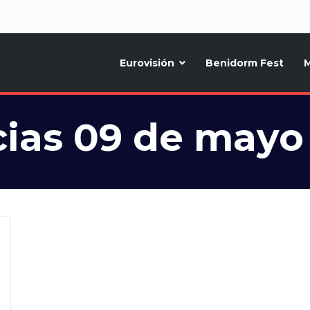
d
Eurovisión
Benidorm Fest
M
ternativo sobre la música y fiestas de toda Europa, Noticias diarias, op
ias 09 de mayo