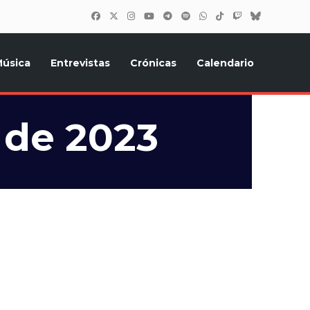
úsica
Entrevistas
Crónicas
Calendario
inión, Eurostars, y todo lo relacionado con el festival de
 de 2023