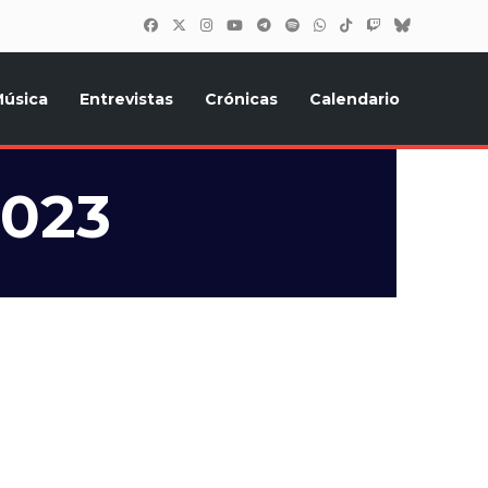
úsica
Entrevistas
Crónicas
Calendario
inión, Eurostars, y todo lo relacionado con el festival de
2023