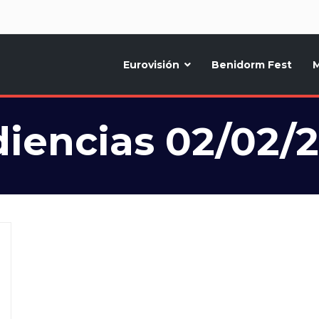
d
Eurovisión
Benidorm Fest
M
ternativo sobre la música y fiestas de toda Europa, Noticias diarias, op
iencias 02/02/