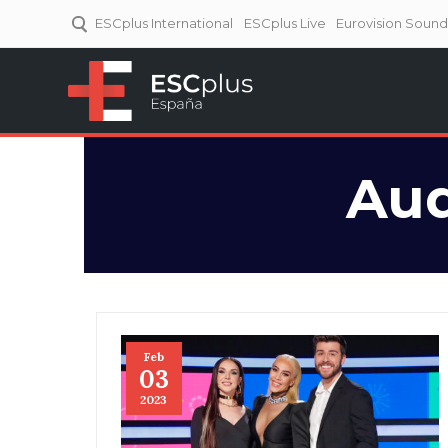
ESCplus International
ESCplus Live
Eurovision Soun
ESCplus España
Tu punto de referencia al
Eurovisión y NFs.
Aud
Feb
03
2023