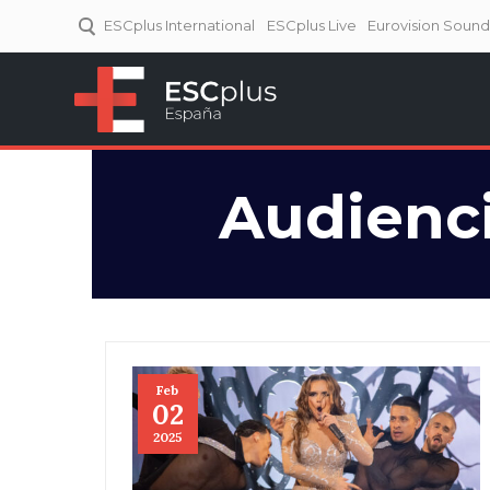
ESCplus International
ESCplus Live
Eurovision Soun
ESCplus España
Tu punto de referencia al
Eurovisión y NFs.
Audienci
Feb
02
2025