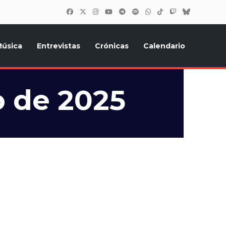
úsica
Entrevistas
Crónicas
Calendario
inión, Eurostars, y todo lo relacionado con el festival de
o de 2025