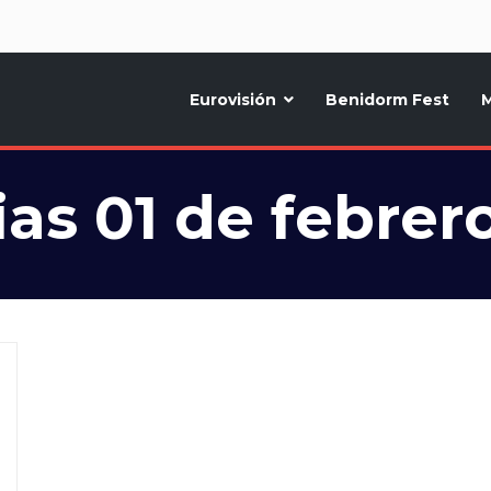
d
Eurovisión
Benidorm Fest
M
ternativo sobre la música y fiestas de toda Europa, Noticias diarias, op
as 01 de febrer