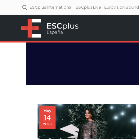
ESCplus International
ESCplus Live
Eurovision Soun
ESCplus España
Tu punto de referencia al
Eurovisión y NFs.
May
14
2026