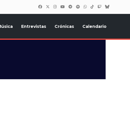
úsica
Entrevistas
Crónicas
Calendario
inión, Eurostars, y todo lo relacionado con el festival de