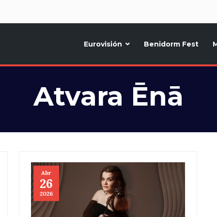
d
Eurovisión
Benidorm Fest
M
ternativo sobre la música y fiestas de toda Europa, Noticias diarias, op
Atvara Ēnā
Abr
26
2026