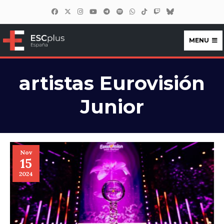
MENU
ESCplus España
artistas Eurovisión
Junior
Nov
15
2024