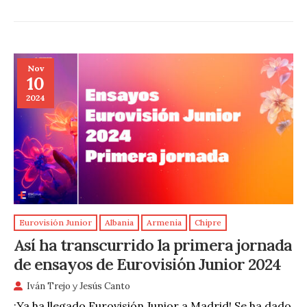
Nov
10
2024
Eurovisión Junior
Albania
Armenia
Chipre
Así ha transcurrido la primera jornada
de ensayos de Eurovisión Junior 2024
Iván Trejo
y
Jesús Canto
¡Ya ha llegado Eurovisión Junior a Madrid! Se ha dado