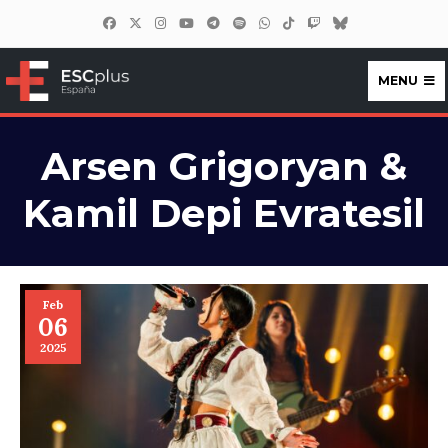
MENU
ESCplus España
Arsen Grigoryan &
Kamil Depi Evratesil
Feb
06
2025