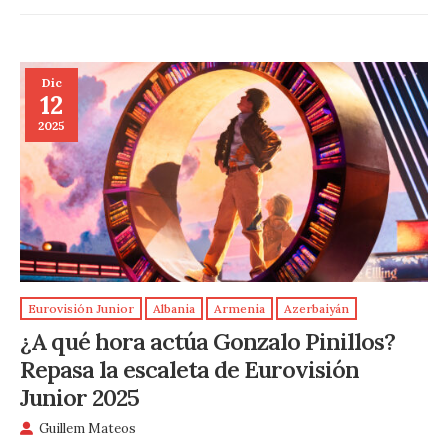
Dic
12
2025
Eurovisión Junior
Albania
Armenia
Azerbaiyán
¿A qué hora actúa Gonzalo Pinillos?
Repasa la escaleta de Eurovisión
Junior 2025
Guillem Mateos