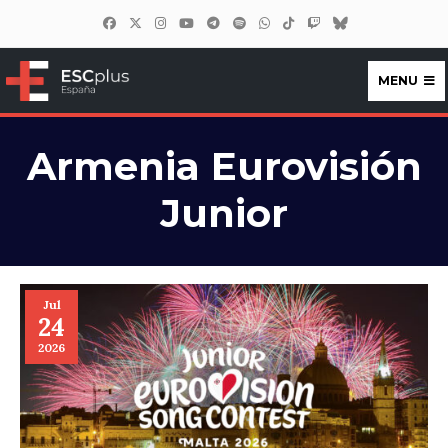
MENU
ESCplus España
Armenia Eurovisión
Junior
Jul
24
2026