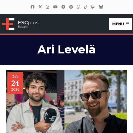
MENU
ESCplus España
Ari Levelä
Feb
24
2026