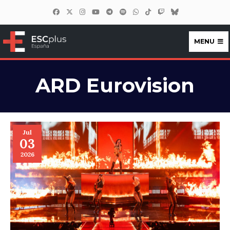
MENU
ESCplus España
ARD Eurovision
Jul
03
2026