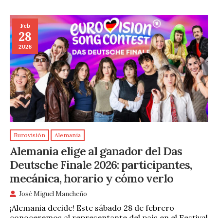
Feb
28
2026
Eurovisión
Alemania
Alemania elige al ganador del Das
Deutsche Finale 2026: participantes,
mecánica, horario y cómo verlo
José Miguel Mancheño
¡Alemania decide! Este sábado 28 de febrero
conoceremos al representante del país en el Festival