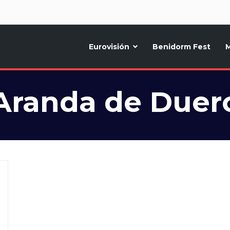
d
Eurovisión
Benidorm Fest
M
ternativo sobre la música y fiestas de toda Europa, Noticias diarias, op
Aranda de Duer