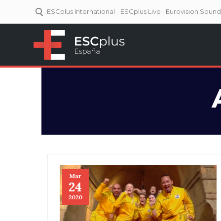
ESCplus International
ESCplus Live
Eurovision Soun
ESCplus España
Tu punto de referencia al
Eurovisión y NFs.
Mar
24
2020