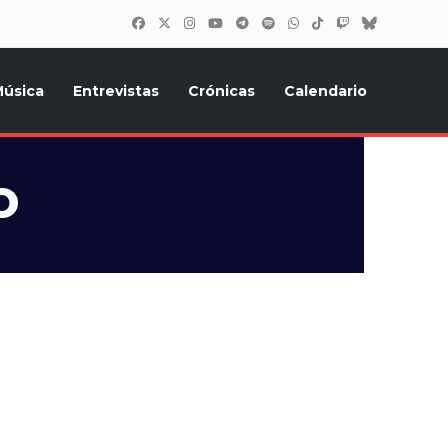
úsica
Entrevistas
Crónicas
Calendario
inión, Eurostars, y todo lo relacionado con el festival de
o