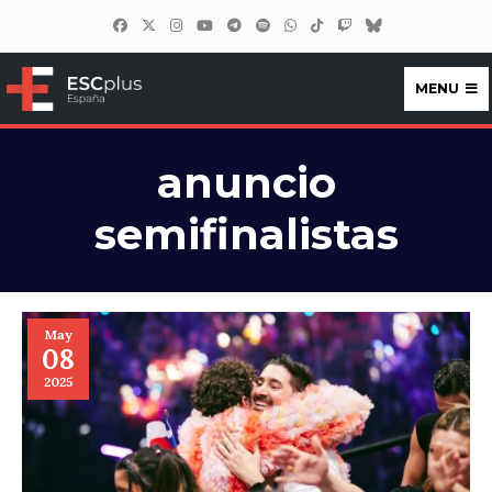
MENU
ESCplus España
anuncio
semifinalistas
May
08
2025