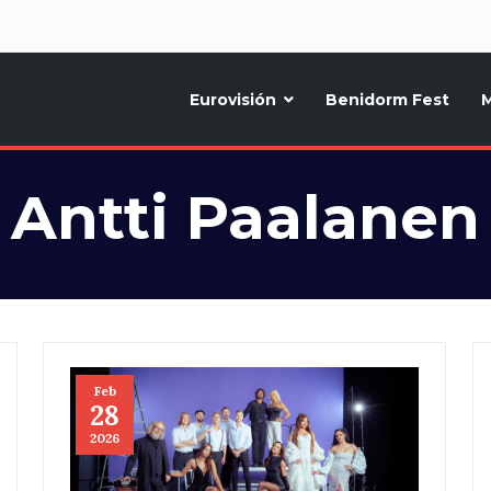
d
Eurovisión
Benidorm Fest
M
ternativo sobre la música y fiestas de toda Europa, Noticias diarias, op
Antti Paalanen
Feb
28
2026