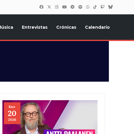
úsica
Entrevistas
Crónicas
Calendario
inión, Eurostars, y todo lo relacionado con el festival de
Ene
20
2026