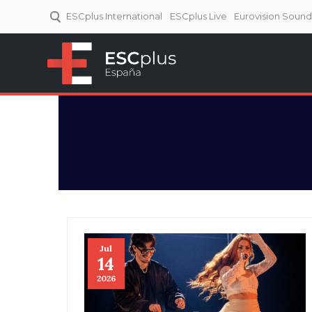
ESCplus International
ESCplus Live
Eurovision Soun
ESCplus España
Tu punto de referencia al
Eurovisión y NFs.
Jul
14
2026