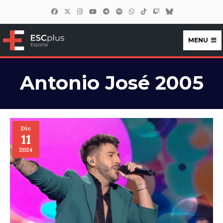
MENU
ESCplus España
Antonio José 2005
Dic
11
2024