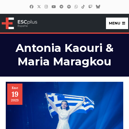
MENU
ESCplus España
Antonia Kaouri &
Maria Maragkou
Ene
19
2023