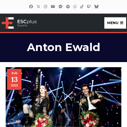
MENU
ESCplus España
Anton Ewald
Feb
13
2021