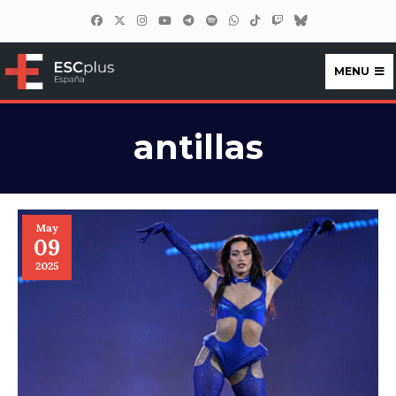
MENU
ESCplus España
antillas
May
09
2025