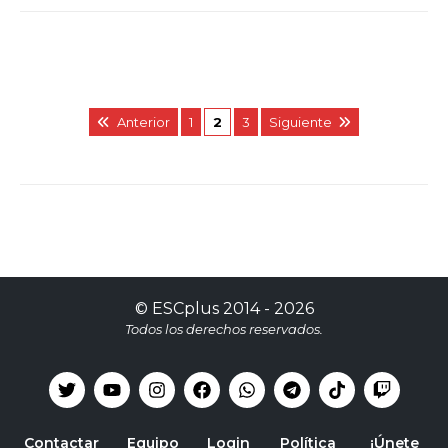
Anterior
1
2
3
Siguiente
©
ESCplus
2014 -
2026
Todos los derechos reservados.
Contactar
Equipo
Login
Política
¡Únete