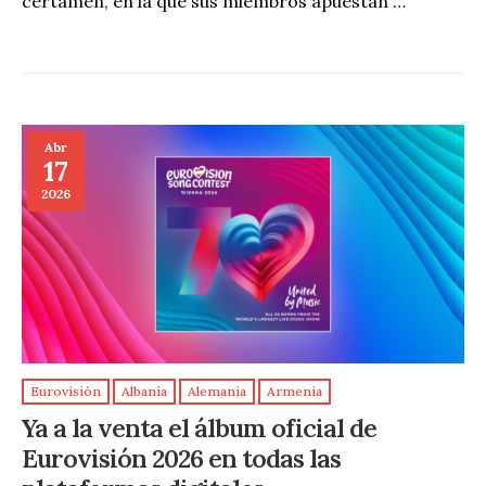
certamen, en la que sus miembros apuestan …
Abr
17
2026
Eurovisión
Albania
Alemania
Armenia
Ya a la venta el álbum oficial de
Eurovisión 2026 en todas las