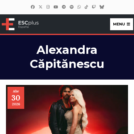
MENU
ESCplus España
Alexandra
Căpitănescu
Abr
30
2026