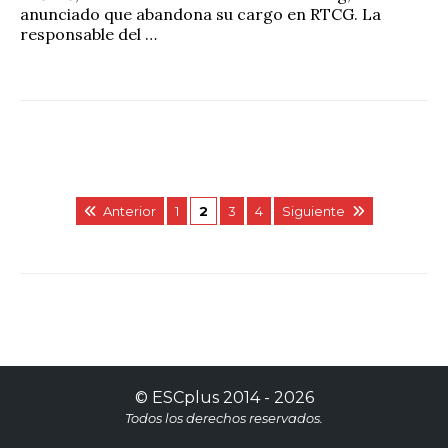
anunciado que abandona su cargo en RTCG. La
responsable del …
Anterior
1
2
3
4
Siguiente
©
ESCplus
2014 -
2026
Todos los derechos reservados.