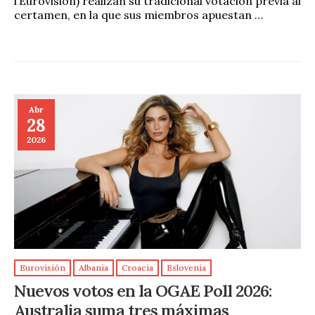
l’Eurovision) realizan su tradicional votación previa al
certamen, en la que sus miembros apuestan …
Abr
28
2026
Eurovisión
Albania
Croacia
Eslovenia
Nuevos votos en la OGAE Poll 2026:
Australia suma tres máximas