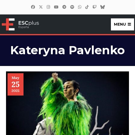
MENU
ESCplus España
Kateryna Pavlenko
May
25
2025