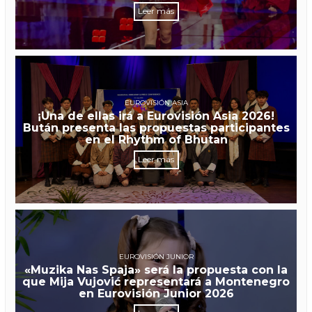
Leer más
EUROVISIÓN ASIA
¡Una de ellas irá a Eurovisión Asia 2026!
Bután presenta las propuestas participantes
en el Rhythm of Bhutan
Leer más
EUROVISIÓN JUNIOR
«Muzika Nas Spaja» será la propuesta con la
que Mija Vujović representará a Montenegro
en Eurovisión Junior 2026