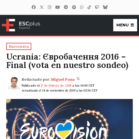
MENU
ESCplus España
Eurovisión
Ucrania: Євробачення 2016 –
Final (vota en nuestro sondeo)
Redactado por:
Miguel Pons
Publicado el
17 de febrero de 2016
a las 14:30 CET
Actualizado el 14 de noviembre de 2019 a las 02:54 CET