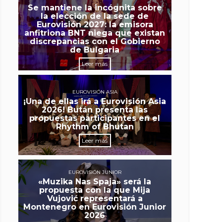
Se mantiene la incógnita sobre
la elección de la sede de
Eurovisión 2027: la emisora
anfitriona BNT niega que existan
discrepancias con el Gobierno
de Bulgaria
Leer más
EUROVISIÓN ASIA
¡Una de ellas irá a Eurovisión Asia
2026! Bután presenta las
propuestas participantes en el
Rhythm of Bhutan
Leer más
EUROVISIÓN JUNIOR
«Muzika Nas Spaja» será la
propuesta con la que Mija
Vujović representará a
Montenegro en Eurovisión Junior
2026