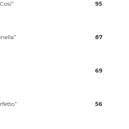
 Così”
95
nella”
87
69
fetto”
56