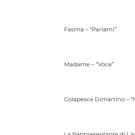
Fasma – “Parlami”
Madame – “Voce”
Colapesce Dimartino – 
La Rappresentante di Lis