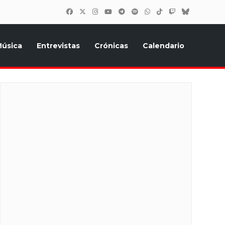
úsica
Entrevistas
Crónicas
Calendario
inión, Eurostars, y todo lo relacionado con el festival de