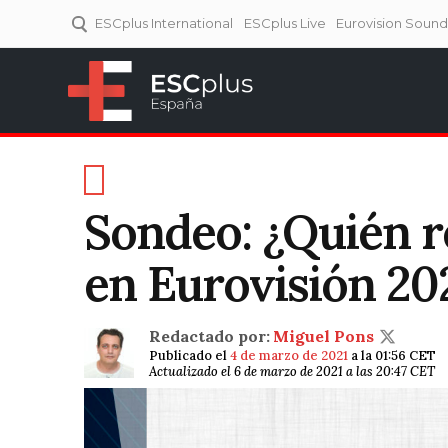
ESCplus International
ESCplus Live
Eurovision Soun
ESCplus España
Tu punto de referencia al
Eurovisión y NFs.
Sondeo: ¿Quién re
en Eurovisión 20
Redactado por:
Miguel Pons
Publicado el
4 de marzo de 2021
a la 01:56 CET
Actualizado el 6 de marzo de 2021 a las 20:47 CET