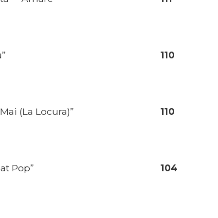
ù”
110
 Mai (La Locura)”
110
bat Pop”
104