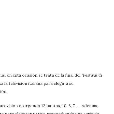
, en esta ocasión se trata de la final del
“Festival di
a la televisión italiana para elegir a su
ión.
urovisión otorgando 12 puntos, 10, 8, 7, …. Además,
ta para elaborar tu top, respondiendo una serie de