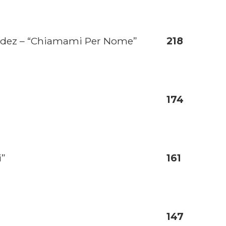
Fedez – “Chiamami Per Nome”
218
174
i”
161
147