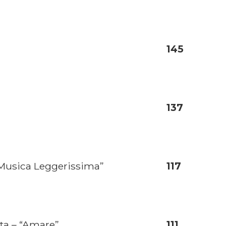
145
137
“Musica Leggerissima”
117
ta – “Amare”
111