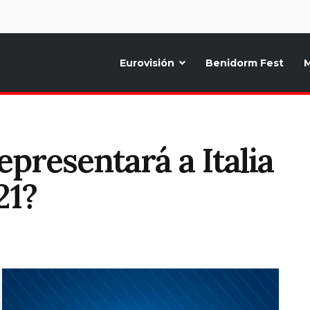
d
Eurovisión
Benidorm Fest
M
ternativo sobre la música y fiestas de toda Europa, Noticias diarias, op
presentará a Italia
21?