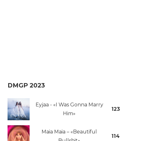
DMGP 2023
Eyjaa - «I Was Gonna Marry
123
Him»
Maia Maia – «Beautiful
114
Bullshit»