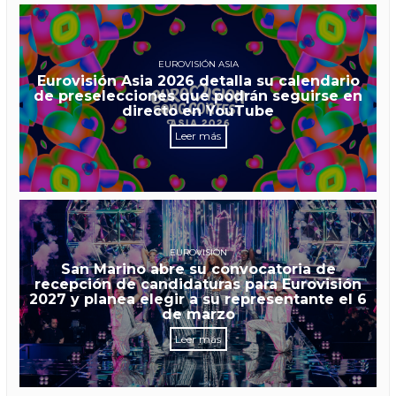
EUROVISIÓN ASIA
Eurovisión Asia 2026 detalla su calendario
de preselecciones que podrán seguirse en
directo en YouTube
Leer más
EUROVISIÓN
San Marino abre su convocatoria de
recepción de candidaturas para Eurovisión
2027 y planea elegir a su representante el 6
de marzo
Leer más