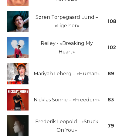
Søren Torpegaard Lund –
108
«Lige her»
Reiley - «Breaking My
102
Heart»
Mariyah Leberg – «Human»
89
Nicklas Sonne – «Freedom»
83
Frederik Leopold - «Stuck
79
On You»