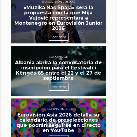
EUROVISIÓN JUNIOR
«Muzika Nas Spaja» será la
propuesta con la que Mija
Vujović representará a
Montenegro en Eurovisión Junior
2026
Leer más
EUROVISIÓN
Albania abrirá la convocatoria de
inscripción para el Festivali i
Këngës 65 entre el 22 y el 27 de
septiembre
Leer más
EUROVISIÓN ASIA
Eurovisión Asia 2026 detalla su
calendario de preselecciones
que podrán seguirse en directo
en YouTube