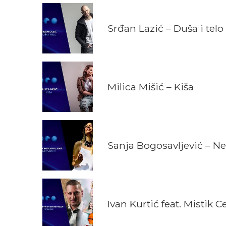
Srđan Lazić – Duša i telo
Milica Mišić – Kiša
Sanja Bogosavljević – N
Ivan Kurtić feat. Mistik C