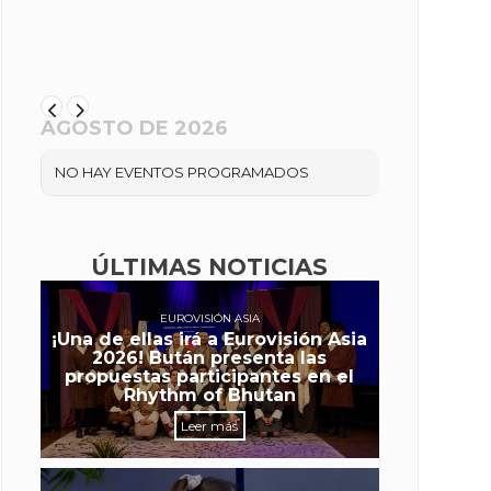
AGOSTO DE 2026
NO HAY EVENTOS PROGRAMADOS
ÚLTIMAS NOTICIAS
EUROVISIÓN ASIA
¡Una de ellas irá a Eurovisión Asia
2026! Bután presenta las
propuestas participantes en el
Rhythm of Bhutan
Leer más