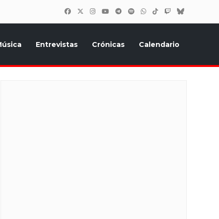
úsica
Entrevistas
Crónicas
Calendario
inión, Eurostars, y todo lo relacionado con el festival de