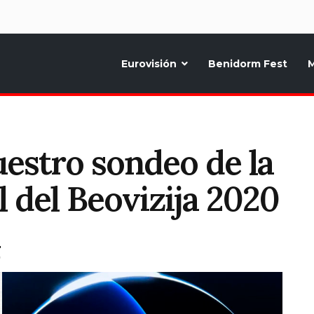
d
Eurovisión
Benidorm Fest
M
ternativo sobre la música y fiestas de toda Europa, Noticias diarias, op
uestro sondeo de la
 del Beovizija 2020
T