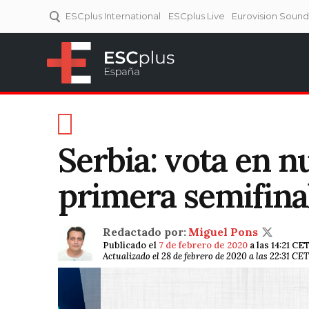
ESCplus International
ESCplus Live
Eurovision Soun
ESCplus España
Tu punto de referencia al
Eurovisión y NFs.
Serbia: vota en n
primera semifinal
Redactado por:
Miguel Pons
Publicado el
7 de febrero de 2020
a las 14:21 CE
Actualizado el 28 de febrero de 2020 a las 22:31 CET