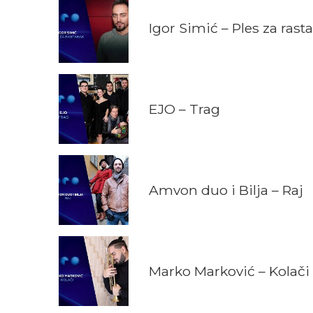
Igor Simić – Ples za rast
EJO – Trag
Amvon duo i Bilja – Raj
Marko Marković – Kolači