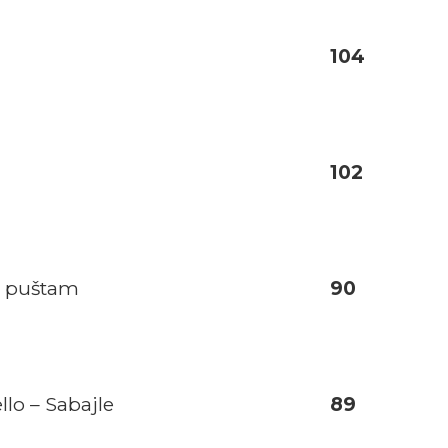
104
102
e puštam
90
ello – Sabajle
89