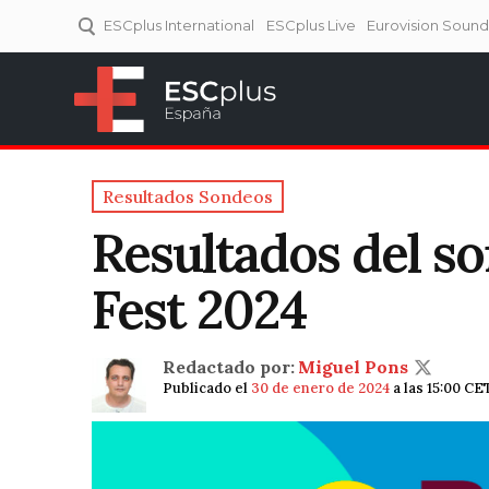
ESCplus International
ESCplus Live
Eurovision Soun
ESCplus España
Tu punto de referencia al
Eurovisión y NFs.
Resultados Sondeos
Resultados del s
Fest 2024
Redactado por:
Miguel Pons
Publicado el
30 de enero de 2024
a las 15:00 CE