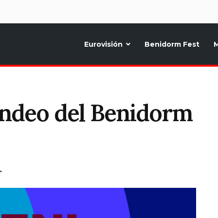
d
Eurovisión
Benidorm Fest
M
ternativo sobre la música y fiestas de toda Europa, Noticias diarias, op
ondeo del Benidorm
T