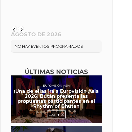
AGOSTO DE 2026
NO HAY EVENTOS PROGRAMADOS
ÚLTIMAS NOTICIAS
EUROVISIÓN ASIA
¡Una de ellas irá a Eurovisión Asia
2026! Bután presenta las
propuestas participantes en el
Rhythm of Bhutan
Leer más