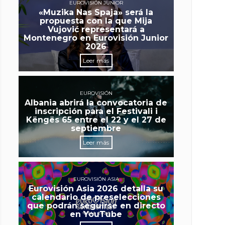
EUROVISIÓN JUNIOR
«Muzika Nas Spaja» será la
propuesta con la que Mija
Vujović representará a
Montenegro en Eurovisión Junior
2026
Leer más
EUROVISIÓN
Albania abrirá la convocatoria de
inscripción para el Festivali i
Këngës 65 entre el 22 y el 27 de
septiembre
Leer más
EUROVISIÓN ASIA
Eurovisión Asia 2026 detalla su
calendario de preselecciones
que podrán seguirse en directo
en YouTube