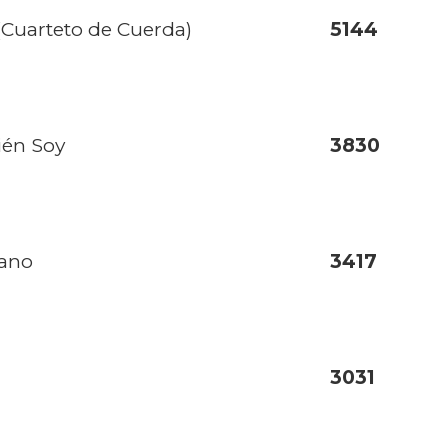
 (Cuarteto de Cuerda)
5144
ién Soy
3830
ano
3417
3031