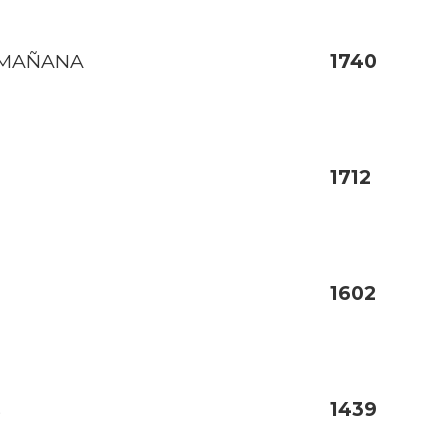
A MAÑANA
1740
1712
1602
s
1439