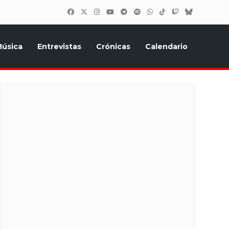
úsica
Entrevistas
Crónicas
Calendario
inión, Eurostars, y todo lo relacionado con el festival de