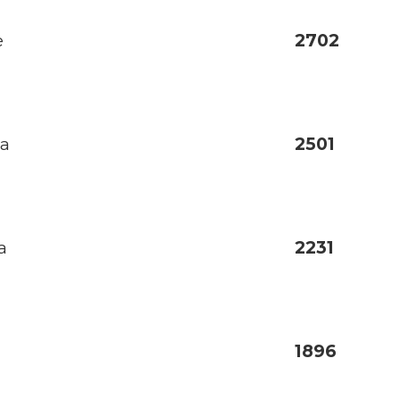
e
2702
da
2501
a
2231
1896