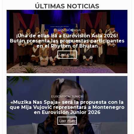
ÚLTIMAS NOTICIAS
EUROVISIÓN ASIA
¡Una de ellas irá a Eurovisión Asia 2026!
Bután presenta las propuestas participantes
en el Rhythm of Bhutan
Leer más
EUROVISIÓN JUNIOR
«Muzika Nas Spaja» será la propuesta con la
que Mija Vujović representará a Montenegro
en Eurovisión Junior 2026
Leer más