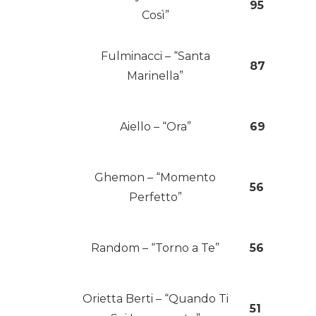
95
Così”
Fulminacci – “Santa
87
Marinella”
Aiello – “Ora”
69
Ghemon – “Momento
56
Perfetto”
Random – “Torno a Te”
56
Orietta Berti – “Quando Ti
51