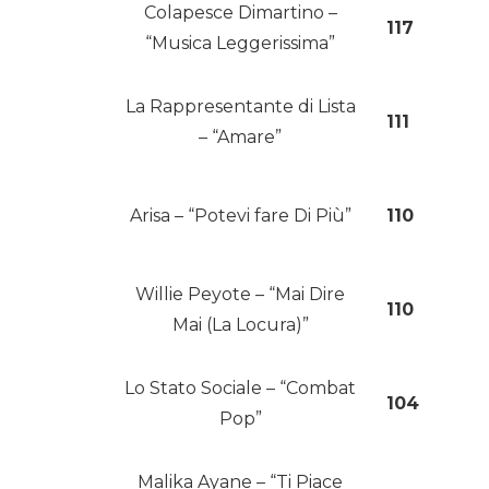
Colapesce Dimartino –
117
“Musica Leggerissima”
La Rappresentante di Lista
111
– “Amare”
Arisa – “Potevi fare Di Più”
110
Willie Peyote – “Mai Dire
110
Mai (La Locura)”
Lo Stato Sociale – “Combat
104
Pop”
Malika Ayane – “Ti Piace