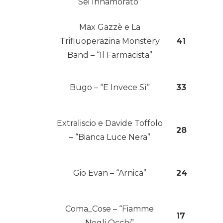
Sei Innamorato”
Max Gazzè e La
Trifluoperazina Monstery
41
Band – “Il Farmacista”
Bugo – “E Invece Sì”
33
Extraliscio e Davide Toffolo
28
– “Bianca Luce Nera”
Gio Evan – “Arnica”
24
Coma_Cose – “Fiamme
17
Negli Occhi”