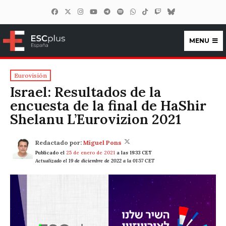
MENU
ESCplus España
Eurovisión
Israel: Resultados de la
encuesta de la final de HaShir
Shelanu L’Eurovizion 2021
Redactado por:
Miguel Pons
Publicado el
25 de enero de 2021
a las 19:33 CET
Actualizado el 19 de diciembre de 2022 a la 01:57 CET