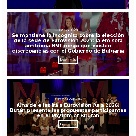
EUROVISIÓN
Se mantiene la incógnita sobre la elección
de la sede de Eurovisión 2027: la emisora
anfitriona BNT niega que existan
discrepancias con el Gobierno de Bulgaria
Leer más
EUROVISIÓN ASIA
¡Una de ellas irá a Eurovisión Asia 2026!
Bután presenta las propuestas participantes
en el Rhythm of Bhutan
Leer más