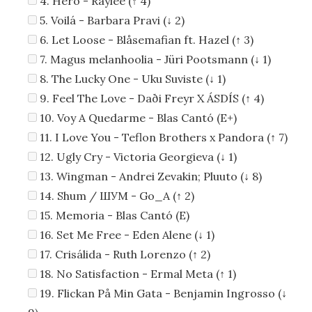
4. Hero - Raylee (↑ 4)
5. Voilá - Barbara Pravi (↓ 2)
6. Let Loose - Blåsemafian ft. Hazel (↑ 3)
7. Magus melanhoolia - Jüri Pootsmann (↓ 1)
8. The Lucky One - Uku Suviste (↓ 1)
9. Feel The Love - Daði Freyr X ÁSDÍS (↑ 4)
10. Voy A Quedarme - Blas Cantó (E+)
11. I Love You - Teflon Brothers x Pandora (↑ 7)
12. Ugly Cry - Victoria Georgieva (↓ 1)
13. Wingman - Andrei Zevakin; Pluuto (↓ 8)
14. Shum / ШУМ - Go_A (↑ 2)
15. Memoria - Blas Cantó (E)
16. Set Me Free - Eden Alene (↓ 1)
17. Crisálida - Ruth Lorenzo (↑ 2)
18. No Satisfaction - Ermal Meta (↑ 1)
19. Flickan På Min Gata - Benjamin Ingrosso (↓