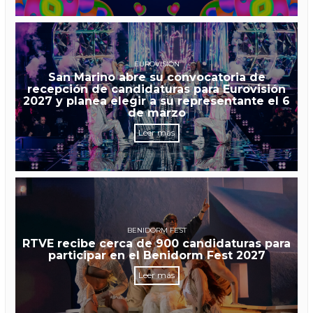
EUROVISIÓN
San Marino abre su convocatoria de
recepción de candidaturas para Eurovisión
2027 y planea elegir a su representante el 6
de marzo
Leer más
BENIDORM FEST
RTVE recibe cerca de 900 candidaturas para
participar en el Benidorm Fest 2027
Leer más