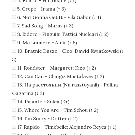
4. Folir'o - Hurricane (↓ 1)
5. Crepe - Irama (↑ 3)
6. Not Gonna Get It - Viki Gabor (↓ 1)
7. Sad Song - Maruv (↑ 3)
8. Ridere - Pinguini Tattici Nucleari (↓ 2)
9. Ma Lumière - Amir (↑ 6)
10. Bratnie Dusze - Cleo; Dawid Kwiatkowski (↓
3)
11. Roadster - Margaret; Kizo (↓ 2)
12. Can Can - Chingiz Mustafayev (↑ 2)
13. На расстоянии (Na rasstoyanii) - Polina
Gagarina (↓ 2)
14. Palante - Soleá (E+)
15. Where You Are - Tim Schou (↑ 2)
16. I'm Sorry - Dotter (↑ 2)
17. Rápido - Timebelle; Alejandro Reyes (↓ 1)