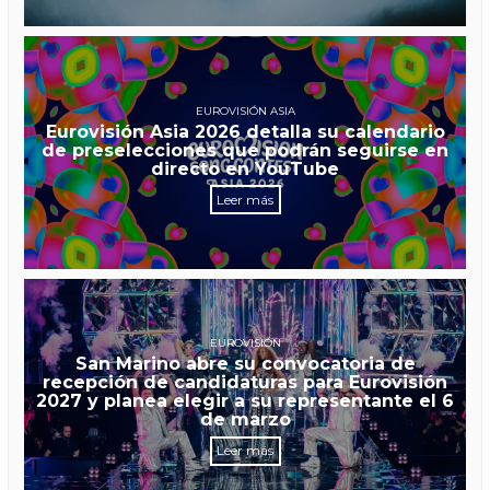
EUROVISIÓN ASIA
Eurovisión Asia 2026 detalla su calendario
de preselecciones que podrán seguirse en
directo en YouTube
Leer más
EUROVISIÓN
San Marino abre su convocatoria de
recepción de candidaturas para Eurovisión
2027 y planea elegir a su representante el 6
de marzo
Leer más