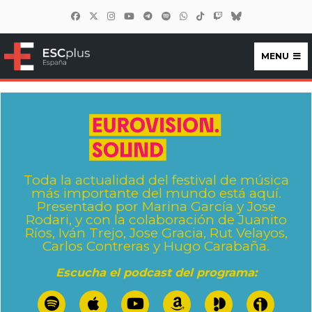
MENU
ESCplus España
Toda la actualidad del festival de música
más importante del mundo está aquí.
Presentado por Marina García y Jose
Rodari, y con la colaboración de Juanito
Ríos, Iván Trejo, Jose Gracia, Rut Velayos,
Carlos Contreras y Hugo Carabaña.
Escucha el podcast del programa: