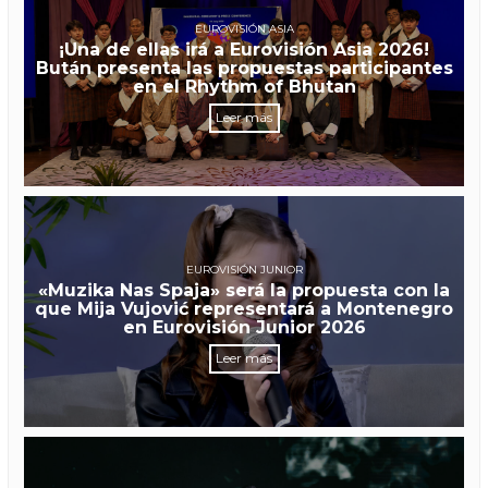
EUROVISIÓN ASIA
¡Una de ellas irá a Eurovisión Asia 2026!
Bután presenta las propuestas participantes
en el Rhythm of Bhutan
Leer más
EUROVISIÓN JUNIOR
«Muzika Nas Spaja» será la propuesta con la
que Mija Vujović representará a Montenegro
en Eurovisión Junior 2026
Leer más