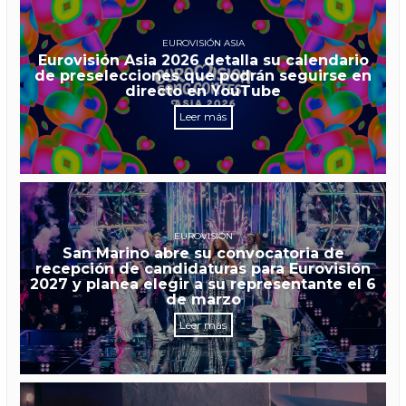
EUROVISIÓN ASIA
Eurovisión Asia 2026 detalla su calendario
de preselecciones que podrán seguirse en
directo en YouTube
Leer más
EUROVISIÓN
San Marino abre su convocatoria de
recepción de candidaturas para Eurovisión
2027 y planea elegir a su representante el 6
de marzo
Leer más