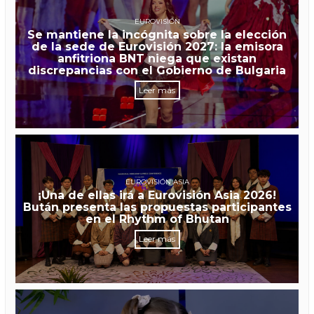
EUROVISIÓN
Se mantiene la incógnita sobre la elección
de la sede de Eurovisión 2027: la emisora
anfitriona BNT niega que existan
discrepancias con el Gobierno de Bulgaria
Leer más
EUROVISIÓN ASIA
¡Una de ellas irá a Eurovisión Asia 2026!
Bután presenta las propuestas participantes
en el Rhythm of Bhutan
Leer más