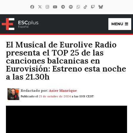
MENU
ESCplus España
El Musical de Eurolive Radio
presenta el TOP 25 de las
canciones balcanicas en
Eurovisión: Estreno esta noche
a las 21.30h
Redactado por:
Asier Manrique
Publicado el
21 de octubre de 2024
a las 11:01 CEST