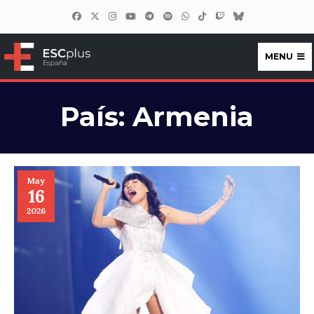
MENU
ESCplus España
País:
Armenia
May
16
2026