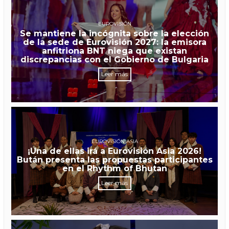
EUROVISIÓN
Se mantiene la incógnita sobre la elección
de la sede de Eurovisión 2027: la emisora
anfitriona BNT niega que existan
discrepancias con el Gobierno de Bulgaria
Leer más
EUROVISIÓN ASIA
¡Una de ellas irá a Eurovisión Asia 2026!
Bután presenta las propuestas participantes
en el Rhythm of Bhutan
Leer más