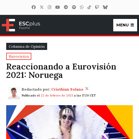
MENU
ESCplus España
Columna de Opinión
Eurovisión
Reaccionando a Eurovisión
2021: Noruega
Redactado por:
Cristhian Solano
Publicado el
22 de febrero de 2021
a las 17:20 CET