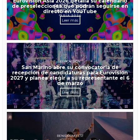
Eurovisión Asia 2026 detalla su calendario
de preselecciones que podrán seguirse en
directo en YouTube
Leer más
EUROVISIÓN
San Marino abre su convocatoria de
recepción de candidaturas para Eurovisión
2027 y planea elegir a su representante el 6
de marzo
Leer más
BENIDORM FEST