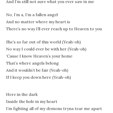
And I’m still not sure what you ever saw in me
No, I’m a, I’m a fallen angel
And no matter where my heart is
There’s no way I’ll ever reach up to Heaven to you
Shе’s so far out of this world (Yeah-oh)
No way I could ever bе with her (Yeah-oh)
‘Cause I know Heaven’s your home
That’s where angels belong
And it wouldn’t be fair (Yeah-oh)
If I keep you down here (Yeah-oh)
Here in the dark
Inside the hole in my heart
I’m fighting all of my demons tryna tear me apart