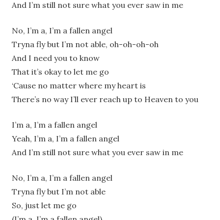
And I’m still not sure what you ever saw in me
No, I’m a, I’m a fallen angel
Tryna fly but I’m not able, oh-oh-oh-oh
And I need you to know
That it’s okay to let me go
‘Cause no matter where my heart is
There’s no way I’ll ever reach up to Heaven to you
I’m a, I’m a fallen angel
Yeah, I’m a, I’m a fallen angel
And I’m still not sure what you ever saw in me
No, I’m a, I’m a fallen angel
Tryna fly but I’m not able
So, just let me go
(I’m a, I’m a fallen angel)