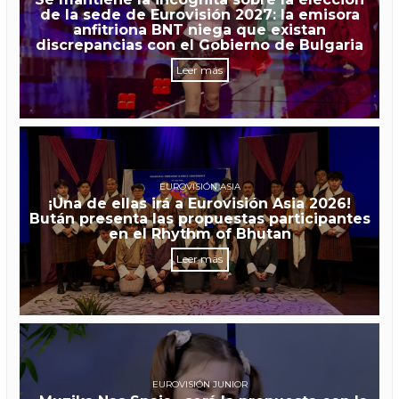
de la sede de Eurovisión 2027: la emisora
anfitriona BNT niega que existan
discrepancias con el Gobierno de Bulgaria
Leer más
EUROVISIÓN ASIA
¡Una de ellas irá a Eurovisión Asia 2026!
Bután presenta las propuestas participantes
en el Rhythm of Bhutan
Leer más
EUROVISIÓN JUNIOR