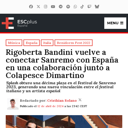
MENU
ESCplus España
Música
España
Italia
Benidorm Fest 2022
Rigoberta Bandini vuelve a
conectar Sanremo con España
en una colaboración junto a
Colapesce Dimartino
Splash obtuvo una décima plaza en el Festival de Sanremo
2023, generando una nueva vinculación entre el festival
italiano y un artista español
Redactado por:
Cristhian Solano
Publicado el
12 de abril de 2024
a las 23:42 CEST