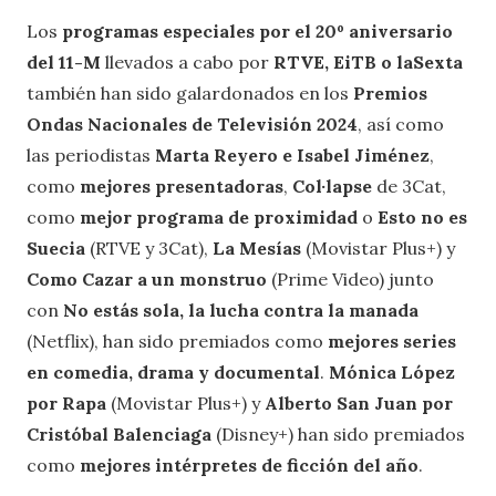
Los
programas especiales por el 20º aniversario
del 11-M
llevados a cabo por
RTVE, EiTB o laSexta
también han sido galardonados en los
Premios
Ondas Nacionales de Televisión 2024
, así como
las periodistas
Marta Reyero e Isabel Jiménez
,
como
mejores presentadoras
,
Col·lapse
de 3Cat,
como
mejor programa de proximidad
o
Esto no es
Suecia
(RTVE y 3Cat),
La Mesías
(Movistar Plus+) y
Como Cazar a un monstruo
(Prime Video) junto
con
No estás sola, la lucha contra la manada
(Netflix), han sido premiados como
mejores series
en comedia, drama y documental
.
Mónica López
por Rapa
(Movistar Plus+) y
Alberto San Juan por
Cristóbal Balenciaga
(Disney+) han sido premiados
como
mejores intérpretes de ficción del año
.