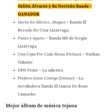
Julión Álvarez y Su Norteño Banda –
GANADOR
Hecho En México…Mágico
– Banda El
Recodo De Cruz Lizárraga
Punto y Aparte
– Banda MS de Sergio
Lizárraga
Una Copa Por Cada Reina (Deluxe)
– Nathan
Galante
1500 Pedas
– La adictiva
Prefiero Estar Contigo (Deluxe)
– La
Arrolladora Banda El Limón De René
Camacho
Mejor álbum de música tejana