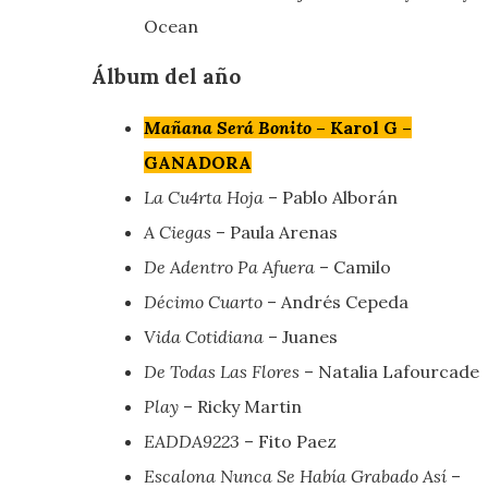
Ocean
Álbum del año
Mañana Será Bonito
– Karol G –
GANADORA
La Cu4rta Hoja
– Pablo Alborán
A Ciegas
– Paula Arenas
De Adentro Pa Afuera
– Camilo
Décimo Cuarto
– Andrés Cepeda
Vida Cotidiana
– Juanes
De Todas Las Flores
– Natalia Lafourcade
Play
– Ricky Martin
EADDA9223
– Fito Paez
Escalona Nunca Se Había Grabado Así
–