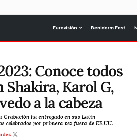
d
Eurovisión
Benidorm Fest
M
ternativo sobre la música y fiestas de toda Europa, Noticias diarias, op
023: Conoce todos
 Shakira, Karol G,
edo a la cabeza
la Grabación ha entregado en sus Latin
 celebrados por primera vez fuera de EE.UU.
ndez