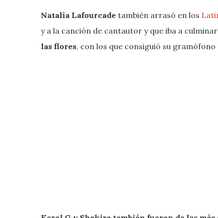
Natalia Lafourcade
también arrasó en los
Lat
y a la canción de cantautor y que iba a culminar
las flores
, con los que consiguió su gramófono
Karol G y Shakira también fueron de las más