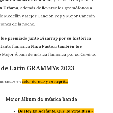
n Urbana
, además de llevarse los gramófonos a
de Medellín y Mejor Canción Pop y Mejor Canción
ciones de la noche.
fue premiado junto Bizarrap por su histórica
ntante flamenca
Niña Pastori también fue
 Mejor Álbum de música flamenca por su
Camino
.
es de Latin GRAMMYs 2023
 marcados en
color dorado y en
negrita
Mejor álbum de música banda
–
De Hoy En Adelante, Que Te Vaya Bien
–