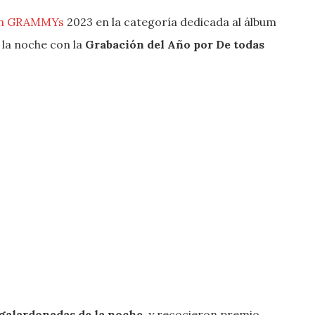
in GRAMMYs
2023 en la categoría dedicada al álbum
 la noche con la
Grabación del Año por De todas
 galardonadas de la noche,
y recocieron premio