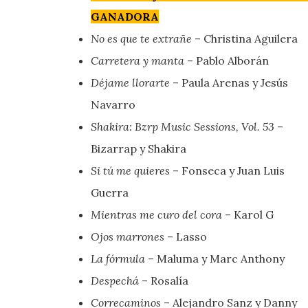
GANADORA
No es que te extrañe
– Christina Aguilera
Carretera y manta
– Pablo Alborán
Déjame llorarte
– Paula Arenas y Jesús
Navarro
Shakira: Bzrp Music Sessions, Vol. 53
–
Bizarrap y Shakira
Si tú me quieres
– Fonseca y Juan Luis
Guerra
Mientras me curo del cora
– Karol G
Ojos marrones
– Lasso
La fórmula
– Maluma y Marc Anthony
Despechá
– Rosalía
Correcaminos
– Alejandro Sanz y Danny