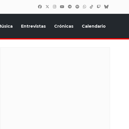
úsica
Entrevistas
Crónicas
Calendario
inión, Eurostars, y todo lo relacionado con el festival de