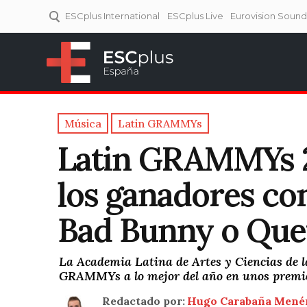
ESCplus International
ESCplus Live
Eurovision Soun
ESCplus España
Tu punto de referencia al
Eurovisión y NFs.
Música
Latin GRAMMYs
Latin GRAMMYs 2
los ganadores con
Bad Bunny o Quev
La Academia Latina de Artes y Ciencias de 
GRAMMYs a lo mejor del año en unos premios
Redactado por:
Hugo Carabaña Mené