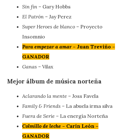
Sin fin
– Gary Hobbs
El Patrón
– Jay Perez
Super Heroes de blanco
– Proyecto
Insomnio
Para empezar a amar
– Juan Treviño –
GANADOR
Ganas
– Vilax
Mejor álbum de música norteña
Aclarando la mente
– Joss Favela
Family & Friends
– La abuela irma silva
Fuera de Serie
– La energía Norteña
Colmillo de leche
– Carin León –
GANADOR