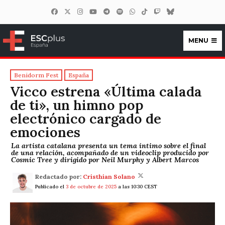
MENU
ESCplus España
Benidorm Fest
España
Vicco estrena «Última calada
de ti», un himno pop
electrónico cargado de
emociones
La artista catalana presenta un tema íntimo sobre el final
de una relación, acompañado de un videoclip producido por
Cosmic Tree y dirigido por Neil Murphy y Albert Marcos
Redactado por:
Cristhian Solano
Publicado el
3 de octubre de 2025
a las 10:30 CEST