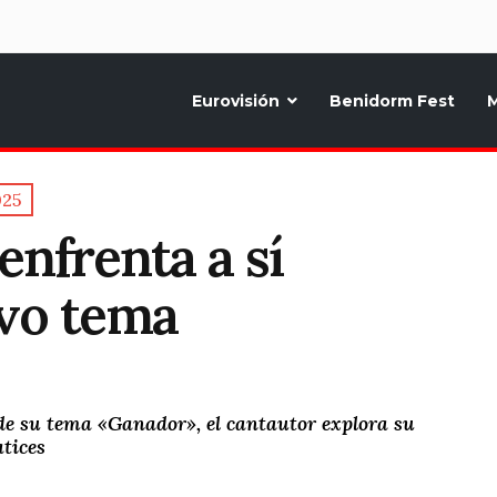
d
Eurovisión
Benidorm Fest
M
ternativo sobre la música y fiestas de toda Europa, Noticias diarias, op
025
nfrenta a sí
vo tema
 de su tema «Ganador», el cantautor explora su
atices