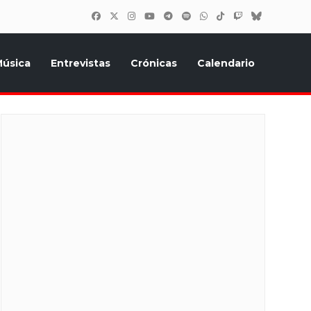
úsica
Entrevistas
Crónicas
Calendario
inión, Eurostars, y todo lo relacionado con el festival de