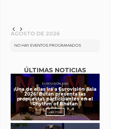
AGOSTO DE 2026
NO HAY EVENTOS PROGRAMADOS
ÚLTIMAS NOTICIAS
EUROVISIÓN ASIA
¡Una de ellas irá a Eurovisión Asia
2026! Bután presenta las
propuestas participantes en el
Rhythm of Bhutan
Leer más