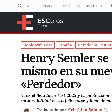
ESCplus International
ESCplus Live
Eurovision Soun
ESCplus España
Tu punto de referencia al
Eurovisión y NFs.
Benidorm Fest
España
Benidorm Fest 2
Henry Semler se e
mismo en su nue
«Perdedor»
Tras el Benidorm Fest 2025 y la publicación
vulnerabilidad en un folk suave y lleno de m
Redactado por:
Cristhian Solano