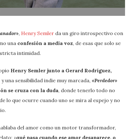
y
anador»
,
Henry Semler
da un giro introspectivo con
omo una
confesión a media voz
, de esas que solo se
stricta intimidad.
ropio
Henry Semler junto a Gerard Rodríguez,
s y una sensibilidad indie muy marcada,
«
Perdedor»
ión se cruza con la duda
, donde tenerlo todo no
de lo que ocurre cuando uno se mira al espejo y no
io.
 hablaba del amor como un motor transformador,
elato:
¿qué pasa cuando ese amor desaparece, o