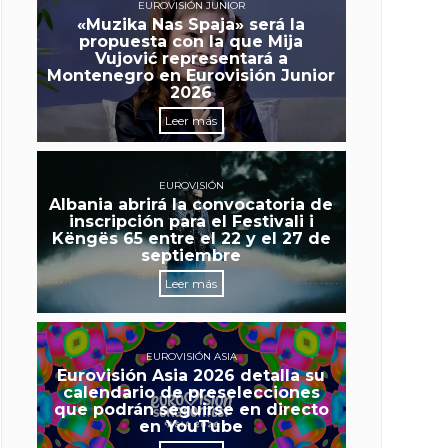
EUROVISIÓN JUNIOR
«Muzika Nas Spaja» será la
propuesta con la que Mija
Vujović representará a
Montenegro en Eurovisión Junior
2026
Leer más
EUROVISIÓN
Albania abrirá la convocatoria de
inscripción para el Festivali i
Këngës 65 entre el 22 y el 27 de
septiembre
Leer más
EUROVISIÓN ASIA
Eurovisión Asia 2026 detalla su
calendario de preselecciones
que podrán seguirse en directo
en YouTube